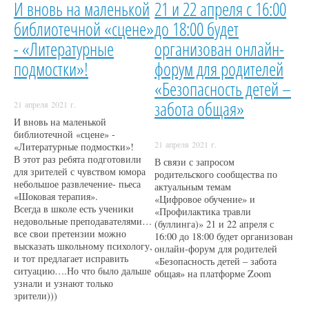
И вновь на маленькой
21 и 22 апреля с 16:00
библиотечной «сцене»
до 18:00 будет
- «Литературные
организован онлайн-
подмостки»!
форум для родителей
«Безопасность детей –
забота общая»
21 апреля 2021 г.
И вновь на маленькой
библиотечной «сцене» -
21 апреля 2021 г.
«Литературные подмостки»!
В этот раз ребята подготовили
В связи с запросом
для зрителей с чувством юмора
родительского сообщества по
небольшое развлечение- пьеса
актуальным темам
«Шоковая терапия».
«Цифровое обучение» и
Всегда в школе есть ученики
«Профилактика травли
недовольные преподавателями…
(буллинга)» 21 и 22 апреля с
все свои претензии можно
16:00 до 18:00 будет организован
высказать школьному психологу,
онлайн-форум для родителей
и тот предлагает исправить
«Безопасность детей – забота
ситуацию….Но что было дальше
общая» на платформе Zoom
узнали и узнают только
зрители)))