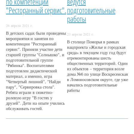
по компетенции
ведутся
"Ресторанный сервис".
подготовительные
работы
26 апреля 2021 г.
В детских садах были проведены
23 апреля 2021 г.
мероприятия и занятия по
В столице Поморья в рамках
компетенции "Ресторанный
нацпроекта «Жилье и городская
сервис". Приняли участие дети
среда» в текущем году год будут
старшей группы "Солнышко", и
отремонтированы шесть
подготовительной группе
общественных территорий. Один
"Рябинка". Воспитателями
из объектов – территория возле
подготовлен дидактический
дома №6 по улице Воскресенская
материал, а именно, игра
в Ломоносовском округе, где уже
"Четвертый лишний", "Найди
начались подготовительные
пару", "Сервировка стола".
работы
Ребята играли в сюжетно-
ролевую игру "В гостях у
друзей". Дети на опыте учились
обслуживать гостей.