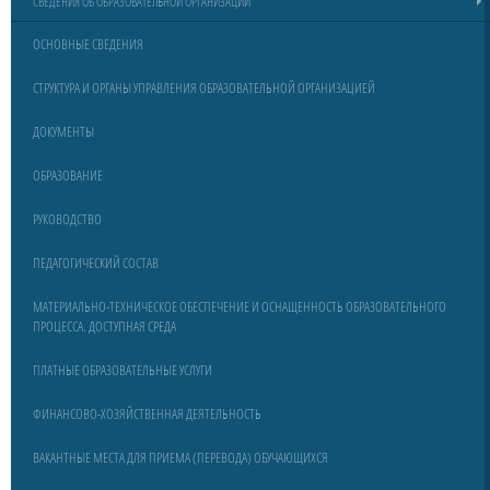
СВЕДЕНИЯ ОБ ОБРАЗОВАТЕЛЬНОЙ ОРГАНИЗАЦИИ
ОСНОВНЫЕ СВЕДЕНИЯ
СТРУКТУРА И ОРГАНЫ УПРАВЛЕНИЯ ОБРАЗОВАТЕЛЬНОЙ ОРГАНИЗАЦИЕЙ
ДОКУМЕНТЫ
ОБРАЗОВАНИЕ
РУКОВОДСТВО
ПЕДАГОГИЧЕСКИЙ СОСТАВ
МАТЕРИАЛЬНО-ТЕХНИЧЕСКОЕ ОБЕСПЕЧЕНИЕ И ОСНАЩЕННОСТЬ ОБРАЗОВАТЕЛЬНОГО
ПРОЦЕССА. ДОСТУПНАЯ СРЕДА
ПЛАТНЫЕ ОБРАЗОВАТЕЛЬНЫЕ УСЛУГИ
ФИНАНСОВО-ХОЗЯЙСТВЕННАЯ ДЕЯТЕЛЬНОСТЬ
ВАКАНТНЫЕ МЕСТА ДЛЯ ПРИЕМА (ПЕРЕВОДА) ОБУЧАЮЩИХСЯ