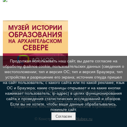
Продолжая использовать наш сайт, вы даете согласие на
обработку файлов cookie, пользовательских данных (сведения о
местоположении; тип и версия ОС; тип и версия Браузера; тип
устройства и разрешение его экрана; источник откуда пришел
на сайт пользователь; с какого сайта или по какой рекламе; язык
ОС и Браузера; какие страницы открывает и на какие кнопки
муниципальное бюджетное общеобразовательное
нажимает пользователь; ip-адрес) в целях функционирования
учреждение муниципального образования "Город
сайта и проведения статистических исследований и обзоров.
Архангельск" "Средняя школа № 93 имени 77-й
Если вы не хотите, чтобы ваши данные обрабатывались,
Гвардейской Московско-Черниговской стрелковой
покиньте сайт.
дивизии"
Согласен
© Конструктор сайтов
Nubex.ru