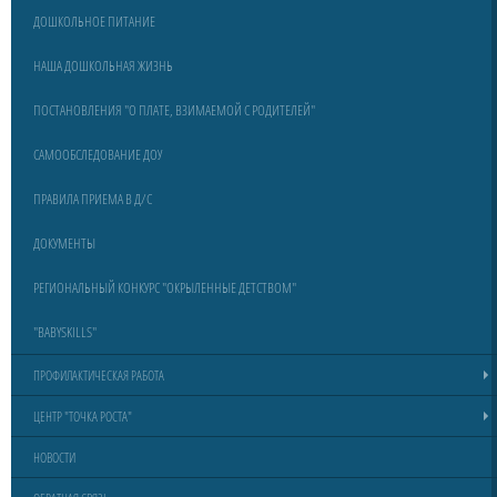
ДОШКОЛЬНОЕ ПИТАНИЕ
НАША ДОШКОЛЬНАЯ ЖИЗНЬ
ПОСТАНОВЛЕНИЯ "О ПЛАТЕ, ВЗИМАЕМОЙ С РОДИТЕЛЕЙ"
САМООБСЛЕДОВАНИЕ ДОУ
ПРАВИЛА ПРИЕМА В Д/С
ДОКУМЕНТЫ
РЕГИОНАЛЬНЫЙ КОНКУРС "ОКРЫЛЕННЫЕ ДЕТСТВОМ"
"BABYSKILLS"
ПРОФИЛАКТИЧЕСКАЯ РАБОТА
ЦЕНТР "ТОЧКА РОСТА"
НОВОСТИ