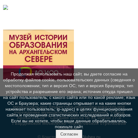
Продолжая использовать наш сайт, вы даете согласие на
обработку файлов cookie, пользовательских данных (сведения о
местоположении; тип и версия ОС; тип и версия Браузера; тип
устройства и разрешение его экрана; источник откуда пришел
на сайт пользователь; с какого сайта или по какой рекламе; язык
ОС и Браузера; какие страницы открывает и на какие кнопки
муниципальное бюджетное общеобразовательное
нажимает пользователь; ip-адрес) в целях функционирования
учреждение муниципального образования "Город
сайта и проведения статистических исследований и обзоров.
Архангельск" "Средняя школа № 93 имени 77-й
Если вы не хотите, чтобы ваши данные обрабатывались,
Гвардейской Московско-Черниговской стрелковой
покиньте сайт.
дивизии"
Согласен
© Конструктор сайтов
Nubex.ru