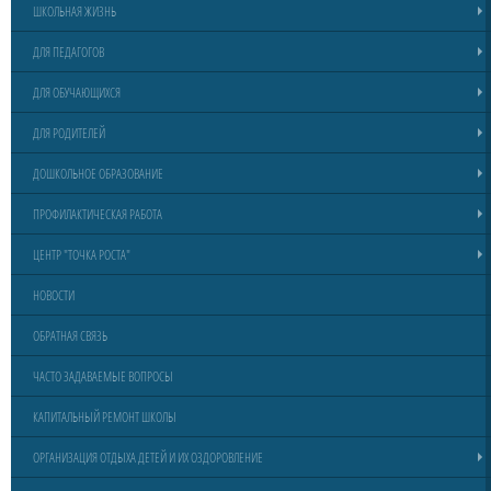
ШКОЛЬНАЯ ЖИЗНЬ
ДЛЯ ПЕДАГОГОВ
ДЛЯ ОБУЧАЮЩИХСЯ
ДЛЯ РОДИТЕЛЕЙ
ДОШКОЛЬНОЕ ОБРАЗОВАНИЕ
ПРОФИЛАКТИЧЕСКАЯ РАБОТА
ЦЕНТР "ТОЧКА РОСТА"
НОВОСТИ
ОБРАТНАЯ СВЯЗЬ
ЧАСТО ЗАДАВАЕМЫЕ ВОПРОСЫ
КАПИТАЛЬНЫЙ РЕМОНТ ШКОЛЫ
ОРГАНИЗАЦИЯ ОТДЫХА ДЕТЕЙ И ИХ ОЗДОРОВЛЕНИЕ