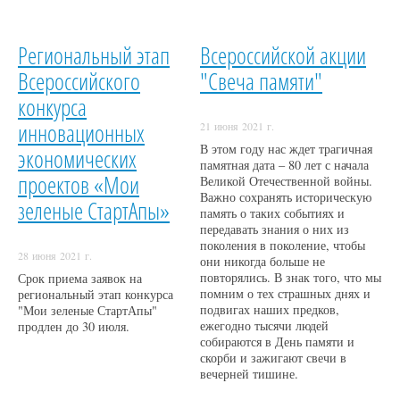
Региональный этап
Всероссийской акции
Всероссийского
"Свеча памяти"
конкурса
инновационных
21 июня 2021 г.
В этом году нас ждет трагичная
экономических
памятная дата – 80 лет с начала
проектов «Мои
Великой Отечественной войны.
Важно сохранять историческую
зеленые СтартАпы»
память о таких событиях и
передавать знания о них из
поколения в поколение, чтобы
28 июня 2021 г.
они никогда больше не
повторялись. В знак того, что мы
Срок приема заявок на
помним о тех страшных днях и
региональный этап конкурса
подвигах наших предков,
"Мои зеленые СтартАпы"
ежегодно тысячи людей
продлен до 30 июля.
собираются в День памяти и
скорби и зажигают свечи в
вечерней тишине.