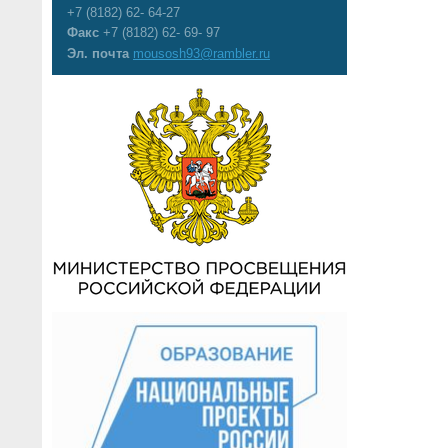
+7 (8182) 62- 64-27
Факс
+7 (8182) 62- 69- 97
Эл. почта
mousosh93@rambler.ru