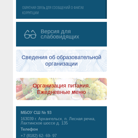
ОБРАТНАЯ СВЯЗЬ ДЛЯ СООБЩЕНИЙ О ФАКТАХ
КОРРУПЦИИ
Версия для
слабовидящих
Сведения об образовательной
организации
Организация питания.
Ежедневные меню
МБОУ СШ № 93
163039 г. Архангельск, п. Лесная речка,
Лахтинское шоссе д. 135
Телефон
+7 (8182) 62- 69- 97