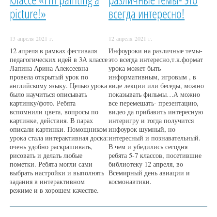
picture!»
всегда интересно!
13 апреля 2021 г.
12 апреля 2021 г.
12 апреля в рамках фестиваля
Инфоуроки на различные темы-
педагогических идей в 3А классе
это всегда интересно,т.к.формат
Лапина Арина Алексеевна
урока может быть
провела открытый урок по
информативным, игровым , в
английскому языку. Целью урока
виде лекции или беседы, можно
было научиться описывать
показывать фильмы…А можно
картинку/фото. Ребята
все перемешать- презентацию,
вспомнили цвета, вопросы по
видео да прибавить интересную
картинке, действия. В парах
интеригру и тогда получится
описали картинки. Помощником
инфоурок шумный, но
урока стала интерактивная доска:
интересный и познавательный.
очень удобно раскрашивать,
В чем и убедились сегодня
рисовать и делать любые
ребята 5-7 классов, посетившие
пометки. Ребята могли сами
библиотеку 12 апреля, во
выбрать настройки и выполнять
Всемирный день авиации и
задания в интерактивном
космонавтики.
режиме и в хорошем качестве.