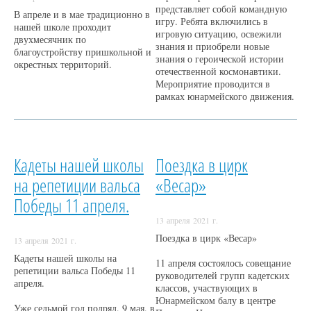
представляет собой командную
В апреле и в мае традиционно в
игру. Ребята включились в
нашей школе проходит
игровую ситуацию, освежили
двухмесячник по
знания и приобрели новые
благоустройству пришкольной и
знания о героической истории
окрестных территорий.
отечественной космонавтики.
Мероприятие проводится в
рамках юнармейского движения.
Кадеты нашей школы
Поездка в цирк
на репетиции вальса
«Весар»
Победы 11 апреля.
13 апреля 2021 г.
Поездка в цирк «Весар»
13 апреля 2021 г.
Кадеты нашей школы на
11 апреля состоялось совещание
репетиции вальса Победы 11
руководителей групп кадетских
апреля.
классов, участвующих в
Юнармейском балу в центре
Уже седьмой год подряд, 9 мая, в