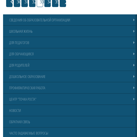
30
31
32
33
34
35
СВЕДЕНИЯ ОБ ОБРАЗОВАТЕЛЬНОЙ ОРГАНИЗАЦИИ
ШКОЛЬНАЯ ЖИЗНЬ
ДЛЯ ПЕДАГОГОВ
ДЛЯ ОБУЧАЮЩИХСЯ
ДЛЯ РОДИТЕЛЕЙ
ДОШКОЛЬНОЕ ОБРАЗОВАНИЕ
ПРОФИЛАКТИЧЕСКАЯ РАБОТА
ЦЕНТР "ТОЧКА РОСТА"
НОВОСТИ
ОБРАТНАЯ СВЯЗЬ
ЧАСТО ЗАДАВАЕМЫЕ ВОПРОСЫ