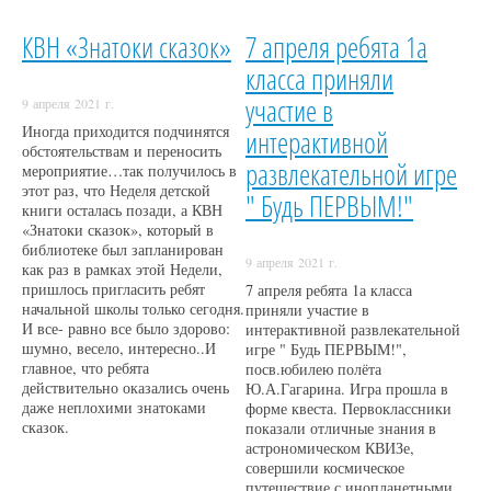
КВН «Знатоки сказок»
7 апреля ребята 1а
класса приняли
участие в
9 апреля 2021 г.
Иногда приходится подчинятся
интерактивной
обстоятельствам и переносить
развлекательной игре
мероприятие…так получилось в
этот раз, что Неделя детской
" Будь ПЕРВЫМ!"
книги осталась позади, а КВН
«Знатоки сказок», который в
библиотеке был запланирован
9 апреля 2021 г.
как раз в рамках этой Недели,
пришлось пригласить ребят
7 апреля ребята 1а класса
начальной школы только сегодня.
приняли участие в
И все- равно все было здорово:
интерактивной развлекательной
шумно, весело, интересно..И
игре " Будь ПЕРВЫМ!",
главное, что ребята
посв.юбилею полёта
действительно оказались очень
Ю.А.Гагарина. Игра прошла в
даже неплохими знатоками
форме квеста. Первоклассники
сказок.
показали отличные знания в
астрономическом КВИЗе,
совершили космическое
путешествие с инопланетными