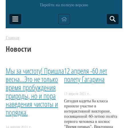
Перейти на полную версию
Главная
Новости
Мы за чистоту! Пришла
12 апреля -60 лет
весна…Это не только
полету Гагарина
время пробуждения
природы, но и пора
13 апреля 2021 г.
Сегодня кадеты 8а класса
наведения чистоты и
приняли участие в
порядка.
интерактивной викторине,
посвященной 60-летию полёта
первого человека в космос
"Время первых". Викторина
14 апреля 2021 г.