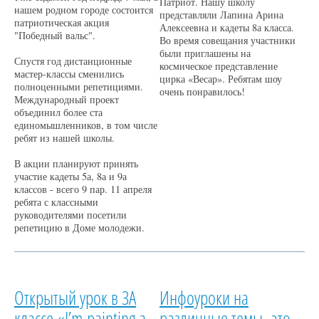
Патриот. Нашу школу
нашем родном городе состоится
представляли Лапина Арина
патриотическая акция
Алексеевна и кадеты 8а класса.
"Победный вальс".
Во время совещания участники
были приглашены на
Спустя год дистанционные
космическое представление
мастер-классы сменились
цирка «Весар». Ребятам шоу
полноценными репетициями.
очень понравилось!
Международный проект
объединил более ста
единомышленников, в том числе
ребят из нашей школы.
В акции планируют принять
участие кадеты 5а, 8а и 9а
классов - всего 9 пар. 11 апреля
ребята с классными
руководителями посетили
репетицию в Доме молодежи.
Открытый урок в 3А
Инфоуроки на
классе «I’m painting a
различные темы- это