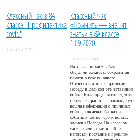
Классный час в 8А
Классный час
классе "Профилактика
«Помнить — значит
covid"
знать» в 8А классе
1.09.2020.
4 сентября 2020 г.
1 сентября 2020 г.
На классном часу ребята
обсудили важность сохранения
памяти о героях нашего
Отечества, которые принесли
Победу в Великой отечественной
войне. Было предложено сделать
проект «Страницы Победы», куда
вошла информация о причинах
войны, ключевых битвах и
событиях, детях-героях войны,
знамени Победы. На классном
часу читали стихи о войне,
написали послание в прошлое
тем, кто воевал и кому мы