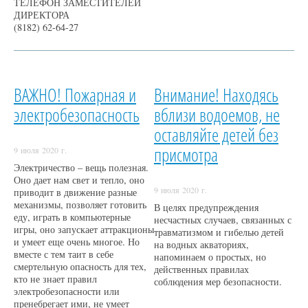
ТЕЛЕФОН ЗАМЕСТИТЕЛЕЙ
ДИРЕКТОРА
(8182) 62-64-27
ВАЖНО! Пожарная и
Внимание! Находясь
электробезопасность
вблизи водоемов, не
оставляйте детей без
присмотра
9 июля 2020 г.
Электричество – вещь полезная.
Оно дает нам свет и тепло, оно
9 июля 2020 г.
приводит в движение разные
механизмы, позволяет готовить
В целях предупреждения
еду, играть в компьютерные
несчастных случаев, связанных с
игры, оно запускает аттракционы
травматизмом и гибелью детей
и умеет еще очень многое. Но
на водных акваториях,
вместе с тем таит в себе
напоминаем о простых, но
смертельную опасность для тех,
действенных правилах
кто не знает правил
соблюдения мер безопасности.
электробезопасности или
пренебрегает ими, не умеет