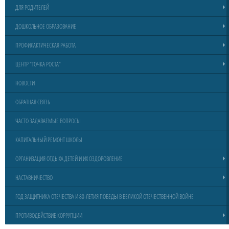
ДЛЯ РОДИТЕЛЕЙ
ДОШКОЛЬНОЕ ОБРАЗОВАНИЕ
ПРОФИЛАКТИЧЕСКАЯ РАБОТА
ЦЕНТР "ТОЧКА РОСТА"
НОВОСТИ
ОБРАТНАЯ СВЯЗЬ
ЧАСТО ЗАДАВАЕМЫЕ ВОПРОСЫ
КАПИТАЛЬНЫЙ РЕМОНТ ШКОЛЫ
ОРГАНИЗАЦИЯ ОТДЫХА ДЕТЕЙ И ИХ ОЗДОРОВЛЕНИЕ
НАСТАВНИЧЕСТВО
ГОД ЗАЩИТНИКА ОТЕЧЕСТВА И 80-ЛЕТИЯ ПОБЕДЫ В ВЕЛИКОЙ ОТЕЧЕСТВЕННОЙ ВОЙНЕ
ПРОТИВОДЕЙСТВИЕ КОРРУПЦИИ