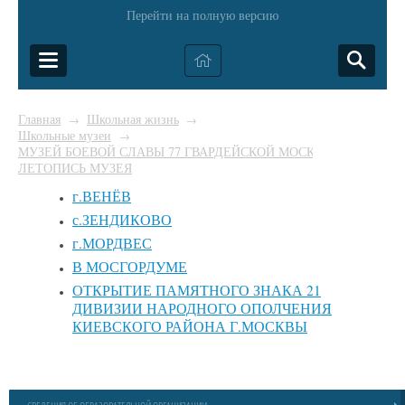
Перейти на полную версию
Главная
Школьная жизнь
→
→
Школьные музеи
→
МУЗЕЙ БОЕВОЙ СЛАВЫ 77 ГВАРДЕЙСКОЙ МОСКОВСКО-ЧЕРН
ЛЕТОПИСЬ МУЗЕЯ
г.ВЕНЁВ
с.ЗЕНДИКОВО
г.МОРДВЕС
В МОСГОРДУМЕ
ОТКРЫТИЕ ПАМЯТНОГО ЗНАКА 21
ДИВИЗИИ НАРОДНОГО ОПОЛЧЕНИЯ
КИЕВСКОГО РАЙОНА Г.МОСКВЫ