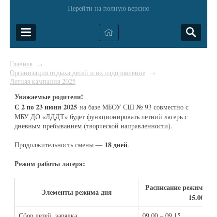
Перейти на полную версию
Главная
→
Организация отдыха детей и их оздоровление
→
Летняя кампания 2025
Уважаемые родители!
С 2 по 23 июня 2025
на базе МБОУ СШ № 93 совместно с
МБУ ДО «ЛДДТ» будет функционировать летний лагерь с
дневным пребыванием (творческой направленности).
18 дней
Продолжительность смены —
.
Режим работы лагеря:
Расписание режима дня 
Элементы режима дня
15.00)
Сбор детей, зарядка
09.00 – 09.15