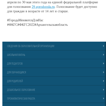
апреля по 30 мая этого года на единой федеральной платформе
для голосования
29.gorodsreda.ru
. Голосование будет доступно
для граждан в возрасте от 14 лет и старше.
#ГородаМеняютсяДляНас
#ФКГС#ФКГС2022#Архангельскаяобласть
СВЕДЕНИЯ ОБ ОБРАЗОВАТЕЛЬНОЙ ОРГАНИЗАЦИИ
ШКОЛЬНАЯ ЖИЗНЬ
ДЛЯ ПЕДАГОГОВ
ДЛЯ ОБУЧАЮЩИХСЯ
ДЛЯ РОДИТЕЛЕЙ
ДОШКОЛЬНОЕ ОБРАЗОВАНИЕ
ПРОФИЛАКТИЧЕСКАЯ РАБОТА