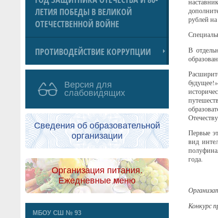
наставник
ЛЕТИЯ ПОБЕДЫ В ВЕЛИКОЙ
дополните
рублей на
ОТЕЧЕСТВЕННОЙ ВОЙНЕ
Специальн
ПРОТИВОДЕЙСТВИЕ КОРРУПЦИИ
В отдель
образован
Расширит
будущее!
Версия для
историчес
слабовидящих
путешест
образова
Отечеству
Сведения об образовательной
Первые э
организации
вид инте
полуфинал
года.
Организация питания.
Ежедневные меню
Организа
Конкурс п
МБОУ СШ № 93