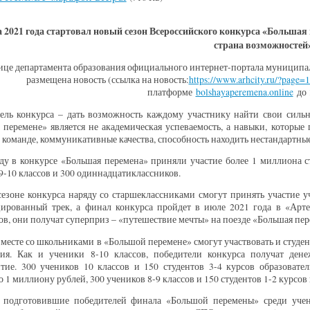
а 2021 года стартовал новый сезон Всероссийского конкурса «Большая
страна возможностей»
ице департамента образования официального интернет-портала муниципал
размещена новость (ссылка на новость:
https://www.arhcity.ru/?page=
платформе
bolshayaperemena
.
online
до 
цель конкурса – дать возможность каждому участнику найти свои силь
перемене» является не академическая успеваемость, а навыки, которые
в команде, коммуникативные качества, способность находить нестандартны
ду в конкурсе «Большая перемена» приняли участие более 1 миллиона 
9-10 классов и 300 одиннадцатиклассников.
езоне конкурса наряду со старшеклассниками смогут принять участие у
ированный трек, а финал конкурса пройдет в июле 2021 года в «Артек
в, они получат суперприз – «путешествие мечты» на поезде «Большая пер
месте со школьниками в «Большой перемене» смогут участвовать и студе
ния. Как и ученики 8-10 классов, победители конкурса получат ден
итие. 300 учеников 10 классов и 150 студентов 3-4 курсов образоват
о 1 миллиону рублей, 300 учеников 8-9 классов и 150 студентов 1-2 курсов
, подготовившие победителей финала «Большой перемены» среди учени