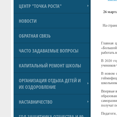
ЦЕНТР "ТОЧКА РОСТА"
26 март
НОВОСТИ
На стран
ОБРАТНАЯ СВЯЗЬ
Главная 
«Большой 
ЧАСТО ЗАДАВАЕМЫЕ ВОПРОСЫ
работать 
В 2020 го
КАПИТАЛЬНЫЙ РЕМОНТ ШКОЛЫ
учеников 
В новом с
геймифиц
ОРГАНИЗАЦИЯ ОТДЫХА ДЕТЕЙ И
школьнико
ИХ ОЗДОРОВЛЕНИЕ
Впервые в
образова
саморазв
НАСТАВНИЧЕСТВО
получат п
Педагоги
ГОД ЗАЩИТНИКА ОТЕЧЕСТВА И 80-