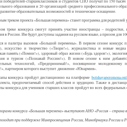
и победителей-старшеклассников и студентов СПО получат по 150 тысяч 
льного образования и 20 организаций среднего профессионального обра
 развитие образовательных возможностей и техническое оснащение.
ым треком проекта «Большая перемена» станет программа для родителей 
ном треке конкурса смогут принять участие иностранцы – подростки,
ия в России. Им будут доступны задания на русском языке, а призом для 10
ся и палитра вызовов «Большой перемены». В первом сезоне конкурс п
»), искусство и творчество («Твори!»), журналистика и новые медиа 
кая память («Помни!»), здоровый образ жизни («Будь здоров!»), экологи
вия и туризм («Познавай Россию!»). В новом сезоне к ним добавят
тельных технологий, «Предпринимай!», посвященное молодежному п
!», партнером которого выступит движение «Юнармия».
тапы конкурса пройдут дистанционно на платформе
bolshayaperemena
.
onl
ллекта, предпочитаемый способ действия и эрудицию. Также в дистан
ы конкурса для учеников старших классов пройдут во всех федеральных о
торами конкурса «Большая перемена» выступают АНО «Россия – страна
роходит при поддержке Минпросвещения России, Минобрнауки России и 