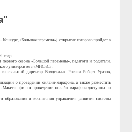
а"
 – Конкурс, «Большая перемена»), открытие которого пройдет в
1 года.
и первого сезона «Большой перемены», педагоги и родители.
ского университета «МИСиС».
генеральный директор Волдскиллс России Роберт Уразов,
низаций о проведении онлайн-марафона, а также разместить
. Макеты афиш о проведении онлайн-марафона доступны по
ого образования и воспитания управления развития системы