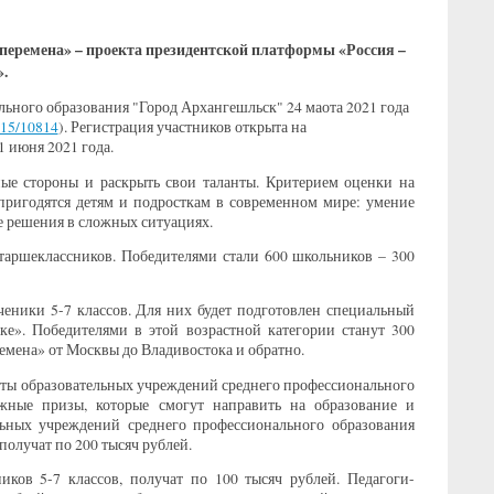
 перемена» – проекта президентской платформы «Россия –
.
ьного образования "Город Архангешльск" 24 маота 2021 года
115/10814
). Регистрация участников открыта на
1 июня 2021 года.
ные стороны и раскрыть свои таланты. Критерием оценки на
 пригодятся детям и подросткам в современном мире: умение
е решения в сложных ситуациях.
старшеклассников. Победителями стали 600 школьников – 300
ченики 5-7 классов. Для них будет подготовлен специальный
е». Победителями в этой возрастной категории станут 300
емена» от Москвы до Владивостока и обратно.
нты образовательных учреждений среднего профессионального
ежные призы, которые смогут направить на образование и
ельных учреждений среднего профессионального образования
 получат по 200 тысяч рублей.
ков 5-7 классов, получат по 100 тысяч рублей. Педагоги-