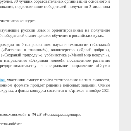
рублей. 30 лучших образовательных организаций основного и
зования, подготовившие победителей, получат по 2 миллиона
участников конкурса.
 изучающие русский язык и ориентированные на получение
0 победителей станет целевое обучение в российских вузах.
роходил по 9 направлениям: наука и технологии («Создавай
(«Расскажи о главном!»), волонтерство («Делай добро!»),
я («Сохраняй природу!»), урбанистика («Меняй мир вокруг!»),
ся направления «Открывай новое!», посвященное развитию
редпринимательству, и специальное направление «Служи
ine
, участники смогут пройти тестирование на тип личности,
ционном формате пройдет решение кейсовых заданий. Очные
кругах, а финал конкурса состоится в «Артеке» в ноябре 2021
 возможностей» и ФГБУ «Роспатриотцентр».
Росмолодёжи.