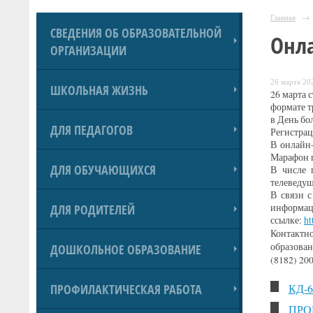
Главная
→
СВЕДЕНИЯ ОБ ОБРАЗОВАТЕЛЬНОЙ
Онл
ОРГАНИЗАЦИИ
26 марта 202
ШКОЛЬНАЯ ЖИЗНЬ
26 марта 
формате т
в День бо
ДЛЯ ПЕДАГОГОВ
Регистрац
В онлайн-
Марафон п
ДЛЯ ОБУЧАЮЩИХСЯ
В числе 
телеведущ
В связи 
ДЛЯ РОДИТЕЛЕЙ
информац
ссылке:
ht
Контактн
образован
ДОШКОЛЬНОЕ ОБРАЗОВАНИЕ
(8182) 20
ПРОФИЛАКТИЧЕСКАЯ РАБОТА
КД-69
ПРО