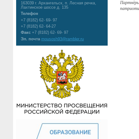
Партнёры
163039 г. Архангельск, п. Лесная речка,
патриотич
Лахтинское шоссе д. 135
Телефон
+7 (8182) 62- 69- 97
+7 (8182) 62- 64-27
Факс
+7 (8182) 62- 69- 97
Эл. почта
mousosh93@rambler.ru