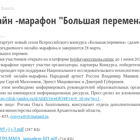
Новости
айн -марафон "Большая перемен
1 г.
стартует новый сезон Всероссийского конкурса «Большая перемена» (далее
рехдневного онлайн-марафона и завершится 28 марта,
льших перемен.
ия участников открыта на платформе
bolshayaperemena.online
до 1 июня 202
марафоне примут участие организаторы, партнеры Конкурса, победител
роходит при поддержке Национального исследовательского технологиче
гостей онлайн-марафона Народный артист России Владимир Машков, 
ие Сергей Малоземов, Эрнест Мацкявичюс и Дмитрий Губерниев.
с этим необходимо информировать руководителей образовательных орга
ию на имеющихся информационных ресурсах. Пресс-релиз во вложении
tps://disk.yandex.ru/d/AEEUtwpGb38P1w/9_16.jpg?w=1
.
ое лицо: Рогова Ольга Анатольевна,
консультант отдела дополнительн
ия министерства образования Архангельской области,
0-855,
rogova@dvinaland.ru
.
5 (1)-3.pdf
(287 КБ)
ГРАММА_марафон БП.pdf
(716 КБ)