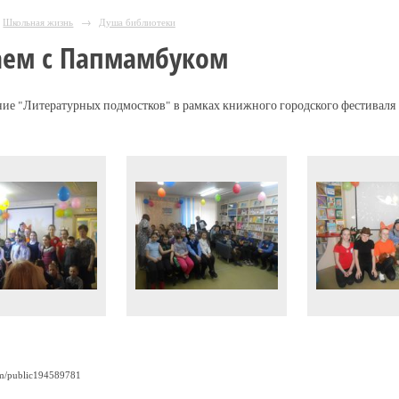
Школьная жизнь
→
Душа библиотеки
аем с Папмамбуком
ие "Литературных подмостков" в рамках книжного городского фестиваля
om/public194589781