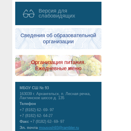
Версия для
слабовидящих
Сведения об образовательной
организации
Организация питания.
Ежедневные меню
МБОУ СШ № 93
163039 г. Архангельск, п. Лесная речка,
Лахтинское шоссе д. 135
Телефон
+7 (8182) 62- 69- 97
+7 (8182) 62- 64-27
Факс
+7 (8182) 62- 69- 97
Эл. почта
mousosh93@rambler.ru