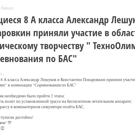
Новости
иеся 8 А класса Александр Лешу
ровкин приняли участие в обла
ическому творчеству " ТехноОл
евнования по БАС"
6 г.
8 А класса Александр Лешуков и Константин Понаровкин приняли участие
мп" в номинации "Соревнования по БАС"
м необходимо было пройти 2 этапа:
ть полет по установленной трассе на беспилотном летательном аппарате;
трассу в компьютерном симуляторе полёта БАС.
ступили достойно!
ем! 🎊
👏