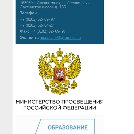
163039 г. Архангельск, п. Лесная речка,
Лахтинское шоссе д. 135
Телефон
+7 (8182) 62- 69- 97
+7 (8182) 62- 64-27
Факс
+7 (8182) 62- 69- 97
Эл. почта
mousosh93@rambler.ru